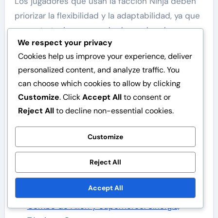
Los jugadores que usan la facción Ninja deben
priorizar la flexibilidad y la adaptabilidad, ya que
sus estrategias a menudo dependen de
We respect your privacy
explotar las debilidades de los oponentes. A
Cookies help us improve your experience, deliver
diferencia de otras facciones que pueden
personalized content, and analyze traffic. You
beneficiarse de un enfoque directo y agresivo,
can choose which cookies to allow by clicking
los Ninjas prosperan en la imprevisibilidad y la
Customize
. Click
Accept All
to consent or
fineza táctica.
Reject All
to decline non-essential cookies.
Artículos relacionados
Customize
Ninja Facción: Fortalezas, Debilidades,
Estrategias
Reject All
Facción de Dinosaurios Robots: Fortalezas,
Accept All
Debilidades, Estrategias
Combo de Alien y Superhéroe: Sinergia,