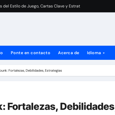
 Debilidades, Estrategias
Tiempo: Sinergia, Tácticas, Contrarrestos
.
 Debilidades, Estrategias
e robot: sinergia, tácticas, contrarrestos
gia, Tácticas, Contrarrestos
do
Ponte en contacto
Acerca de
Idioma
Tiempo: Sinergia, Tácticas, Contrarrestos
del Estilo de Juego, Cartas Clave y Estrategias
unk: Fortalezas, Debilidades, Estrategias
 Fortalezas, Debilidades