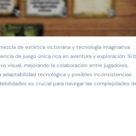
encia de juego única rica en aventura y exploración. Si 
vo visual, mejorando la colaboración entre jugadores,
 adaptabilidad tecnológica y posibles inconsistencias
debilidades es crucial para navegar las complejidades d