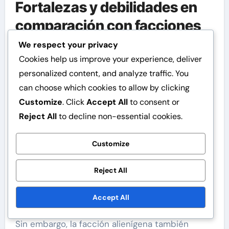
Fortalezas y debilidades en
comparación con facciones
rivales
We respect your privacy
Cookies help us improve your experience, deliver
La principal fortaleza de la facción alienígena
personalized content, and analyze traffic. You
radica en su tecnología avanzada, que a
can choose which cookies to allow by clicking
menudo supera a la de otras facciones. Esta
Customize
. Click
Accept All
to consent or
ventaja tecnológica permite un armamento y
Reject All
to decline non-essential cookies.
sistemas de defensa superiores, lo que les
permite participar efectivamente en combate.
Customize
Además, su capacidad para adaptarse
rápidamente a entornos cambiantes les brinda
Reject All
una ventaja táctica en situaciones
Accept All
impredecibles.
Sin embargo, la facción alienígena también