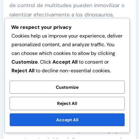
de control de multitudes pueden inmovilizar o
ralentizar efectivamente a los dinosaurios,
creando oportunidades para ataques de
We respect your privacy
seguimiento.
Cookies help us improve your experience, deliver
personalized content, and analyze traffic. You
Mejores combinaciones de
can choose which cookies to allow by clicking
personajes para
Customize
. Click
Accept All
to consent or
contrarrestar la sinergia de
Reject All
to decline non-essential cookies.
vampiros y dinosaurios
Customize
Para contrarrestar efectivamente la sinergia de
vampiros y dinosaurios, considera emparejar
Reject All
personajes que complementen las fortalezas
Accept All
del otro. Por ejemplo, un personaje con
habilidades basadas en luz puede trabajar junto