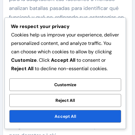
analizan batallas pasadas para identificar qué
funcionó y qué no, refinando sus estrategias en
consecuencia para mejorar su rendimiento
We respect your privacy
Cookies help us improve your experience, deliver
futuro.
personalized content, and analyze traffic. You
Estrategias históricas de
can choose which cookies to allow by clicking
cómics y películas
Customize
. Click
Accept All
to consent or
Reject All
to decline non-essential cookies.
Las estrategias históricas de cómics y películas
proporcionan valiosas ideas sobre cómo las
Customize
facciones de superhéroes han evolucionado
sus tácticas a lo largo del tiempo. Ejemplos
Reject All
icónicos incluyen el uso del trabajo en equipo
Accept All
de los Vengadores en la película “Los
Vengadores”, donde combinan sus poderes