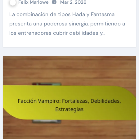
Felix Marlowe
Mar 2, 2026
La combinación de tipos Hada y Fantasma
presenta una poderosa sinergia, permitiendo a
los entrenadores cubrir debilidades y…