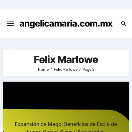
Skip
to
content
angelicamaria.com.mx
Felix Marlowe
Home
Felix Marlowe
Page 2