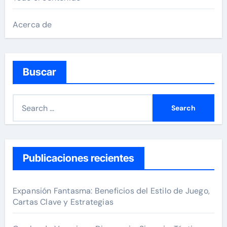
Acerca de
Buscar
S
e
a
r
c
Publicaciones recientes
h
f
Expansión Fantasma: Beneficios del Estilo de Juego,
o
Cartas Clave y Estrategias
r